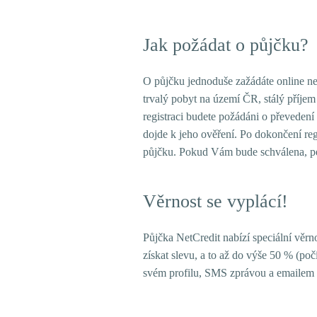
Jak požádat o půjčku?
O půjčku jednoduše zažádáte online n
trvalý pobyt na území ČR, stálý příje
registraci budete požádáni o převedení
dojde k jeho ověření. Po dokončení re
půjčku. Pokud Vám bude schválena, p
Věrnost se vyplácí!
Půjčka NetCredit nabízí speciální věrn
získat slevu, a to až do výše 50 % (po
svém profilu, SMS zprávou a emailem o