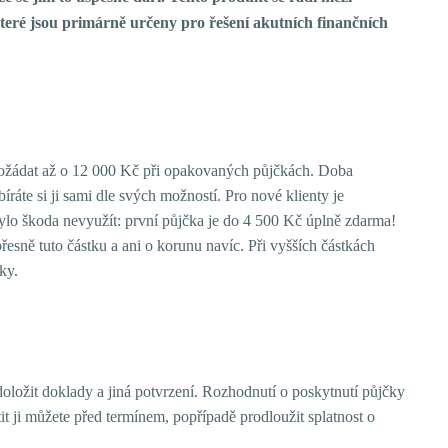
které jsou primárně určeny pro řešení akutních finančních
ožádat až o 12 000 Kč při opakovaných půjčkách. Doba
íráte si ji sami dle svých možností. Pro nové klienty je
bylo škoda nevyužít: první půjčka je do 4 500 Kč úplně zdarma!
přesně tuto částku a ani o korunu navíc. Při vyšších částkách
ky.
doložit doklady a jiná potvrzení. Rozhodnutí o poskytnutí půjčky
it ji můžete před termínem, popřípadě prodloužit splatnost o