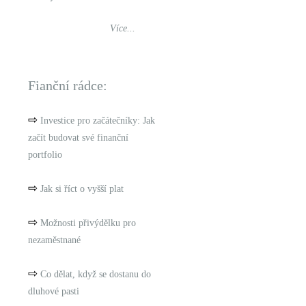
Více...
Fianční rádce:
⇨
Investice pro začátečníky: Jak
začít budovat své finanční
portfolio
⇨
Jak si říct o vyšší plat
⇨
Možnosti přivýdělku pro
nezaměstnané
⇨
Co dělat, když se dostanu do
dluhové pasti