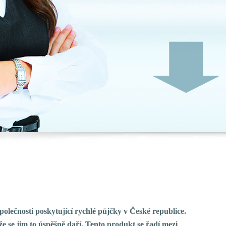
 společnosti poskytující rychlé půjčky v České republice.
e se jim to úspěšně daří. Tento produkt se řadí mezi