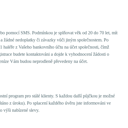
ebo pomocí SMS. Podmínkou je splňovat věk od 20 do 70 let, mít
m a žádné nedoplatky či závazky vůči jiným společnostem. Po
 1 haléře z Vašeho bankovního účtu na účet společnosti, čímž
gistrace budete kontaktováni a dojde k vyhodnocení žádosti o
eníze Vám budou neprodleně převedeny na účet.
ostní program pro stálé klienty. S každou další půjčkou je možné
čítáno z úroku). Po splacení každého úvěru jste informováni ve
 výši nabízené slevy.