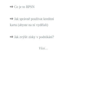
⇨
Co je to RPSN
⇨
Jak správně používat kreditní
kartu (abyste na ní vydělali)
⇨
Jak zvýšit zisky v podnikání?
Více...