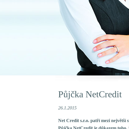
Půjčka NetCredit
26.1.2015
Net Credit s.r.o. patří mezi největší
Půjčka NetCredit je důkazem toho, ž